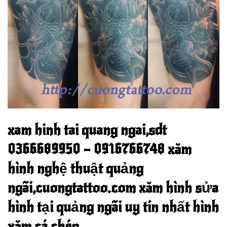
xam hinh tai quang ngai,sdt
0366689950 – 0916766748 xăm
hình nghệ thuật quảng
ngãi,cuongtattoo.com xăm hình sửa
hình tại quảng ngãi uy tín nhất hình
xăm cá chép