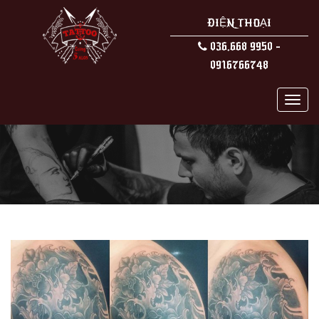
ĐIỆN THOẠI
036.668 9950 -
0916766748
MEN