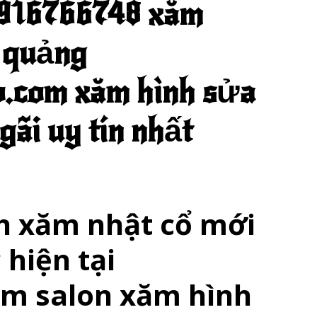
0916766748 xăm
 quảng
o.com xăm hình sửa
gãi uy tín nhất
h xăm nhật cổ mới
hiện tại
om salon xăm hình