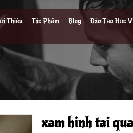
ới Thiệu
Tác Phẩm
Blog
Đào Tạo Học V
xam hinh tai qua