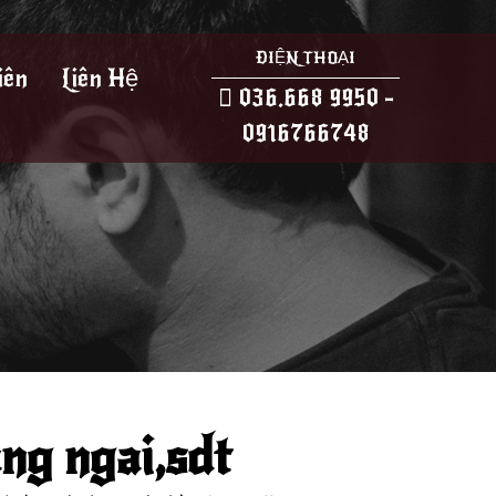
ĐIỆN THOẠI
iên
Liên Hệ
036.668 9950 -
0916766748
ng ngai,sdt