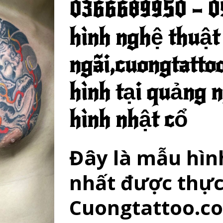
0366689950 – 
hình nghệ thuật
ngãi,cuongtatto
hình tại quảng n
hình nhật cổ
Đây là mẫu hìn
nhất được thực 
Cuongtattoo.c