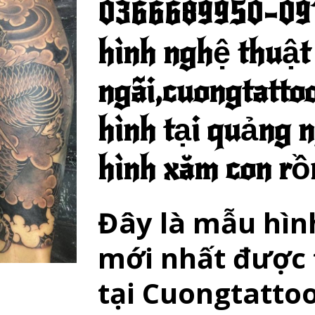
0366689950-091
hình nghệ thuật
ngãi,cuongtatto
hình tại quảng n
hình xăm con rồ
Đây là mẫu hìn
mới nhất được 
tại Cuongtatto