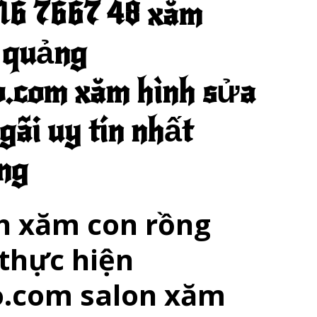
6 7667 48 xăm
 quảng
o.com xăm hình sửa
gãi uy tín nhất
ng
h xăm con rồng
thực hiện
o.com salon xăm