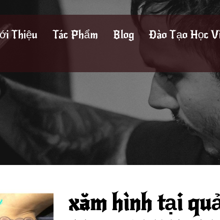
ới Thiệu
Tác Phẩm
Blog
Đào Tạo Học V
xăm hình tại qu