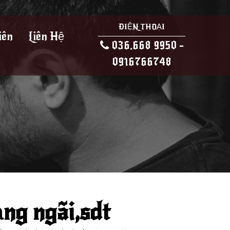
ĐIỆN THOẠI
iên
Liên Hệ
036.668 9950 -
0916766748
ảng ngãi,sdt