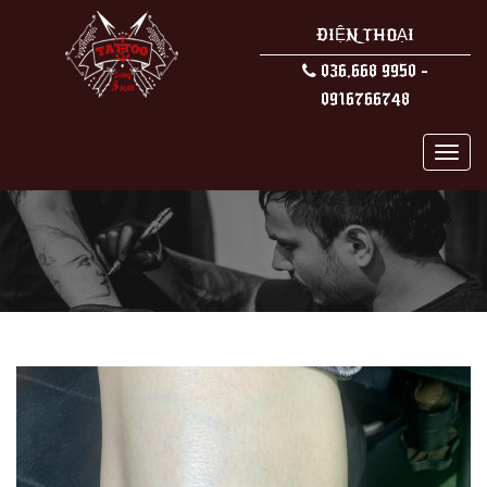
ĐIỆN THOẠI
036.668 9950 -
0916766748
MEN