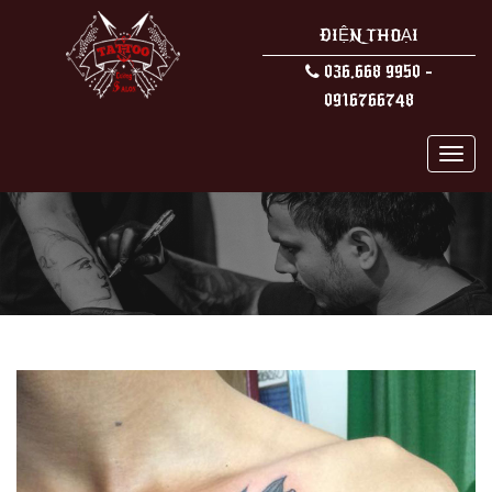
ĐIỆN THOẠI
036.668 9950 -
0916766748
MEN